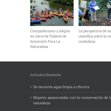
Compañerismo y alegría
La perspectiva de u
en cierre de Talleres de
científica sobre la c
Inmersión Para La
ciudadana
Naturaleza
Artículos Recientes
Se necesita agua limpia a chorros
Mujeres apasionadas con la conservación de l
naturaleza