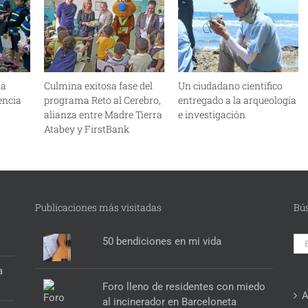
na
Culmina exitosa fase del
Un ciudadano científico
iencia
programa Reto al Cerebro,
entregado a la arqueología
alianza entre Madre Tierra
e investigación
Atabey y FirstBank
Publicaciones más visitadas
Bú
Bus
50 bendiciones en mi vida
a
Foro lleno de residentes con miedo
A
al incinerador en Barceloneta