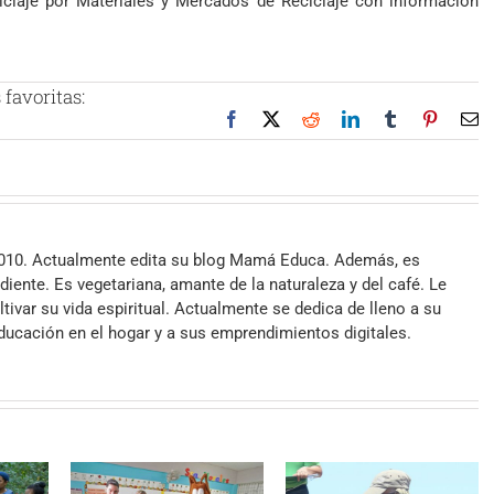
claje por Materiales y Mercados de Reciclaje con información
favoritas:
Facebook
X
Reddit
LinkedIn
Tumblr
Pinteres
Co
el
2010. Actualmente edita su blog Mamá Educa. Además, es
iente. Es vegetariana, amante de la naturaleza y del café. Le
ltivar su vida espiritual. Actualmente se dedica de lleno a su
 educación en el hogar y a sus emprendimientos digitales.