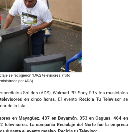
claje se recogieron 1,962 televisores. (foto
ministrada por ADS)
Desperdicios Sólidos (ADS), Walmart PR, Sony PR y los municipios
televisores en cinco horas
. El evento
Recicla Tu Televisor
se
or de la Isla.
visores en Mayagüez, 437 en Bayamón, 353 en Caguas, 464 en
62 televisores. La compañía Reciclaje del Norte fue la empresa
os durante el evento masivo, Recicla tu Televisor
.