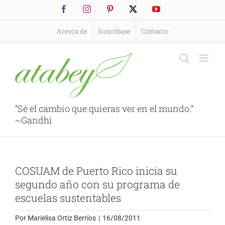
Saltar
Facebook
Instagram
Pinterest
X
YouTube
al
contenido
Acerca de
Suscríbase
Contacto
“Sé el cambio que quieras ver en el mundo.”
~Gandhi
COSUAM de Puerto Rico inicia su
segundo año con su programa de
escuelas sustentables
Por
Marielisa Ortiz Berríos
|
16/08/2011