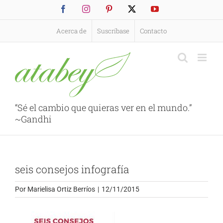
Saltar
Facebook
Instagram
Pinterest
X
YouTube
al
contenido
Acerca de
Suscríbase
Contacto
“Sé el cambio que quieras ver en el mundo.”
~Gandhi
seis consejos infografía
Por
Marielisa Ortiz Berríos
|
12/11/2015