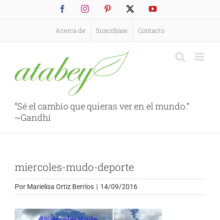
Saltar
Facebook
Instagram
Pinterest
X
YouTube
al
contenido
Acerca de
Suscríbase
Contacto
“Sé el cambio que quieras ver en el mundo.”
~Gandhi
miercoles-mudo-deporte
Por
Marielisa Ortiz Berríos
|
14/09/2016