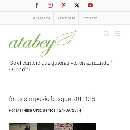
Saltar
Facebook
Instagram
Pinterest
X
YouTube
al
contenido
Acerca de
Suscríbase
Contacto
“Sé el cambio que quieras ver en el mundo.”
~Gandhi
fotos simposio bosque 2011 015
Por
Marielisa Ortiz Berríos
|
24/09/2014