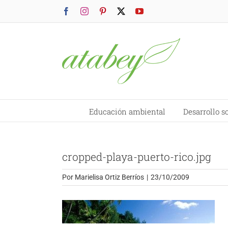
Saltar
Facebook
Instagram
Pinterest
X
YouTube
al
contenido
Educación ambiental
Desarrollo s
cropped-playa-puerto-rico.jpg
Por
Marielisa Ortiz Berríos
|
23/10/2009