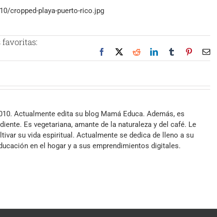
0/cropped-playa-puerto-rico.jpg
favoritas:
Facebook
X
Reddit
LinkedIn
Tumblr
Pinteres
Co
el
2010. Actualmente edita su blog Mamá Educa. Además, es
iente. Es vegetariana, amante de la naturaleza y del café. Le
ltivar su vida espiritual. Actualmente se dedica de lleno a su
 educación en el hogar y a sus emprendimientos digitales.