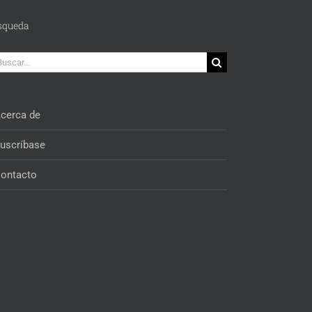
squeda
car:
cerca de
uscríbase
ontacto