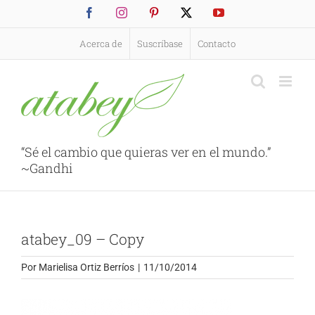
Saltar
Facebook
Instagram
Pinterest
X
YouTube
al
contenido
Acerca de
Suscríbase
Contacto
“Sé el cambio que quieras ver en el mundo.”
~Gandhi
atabey_09 – Copy
Por
Marielisa Ortiz Berríos
|
11/10/2014